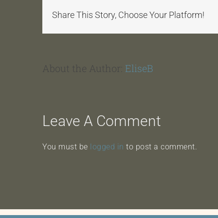
Share This Story, Choose Your Platform!
About the Author:
EliseB
Leave A Comment
You must be
logged in
to post a comment.