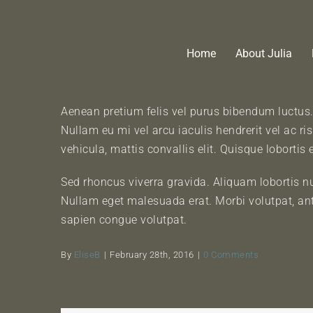
Skip
to
content
Home
About Julia
Aenean pretium felis vel purus bibendum luctus. 
Nullam eu mi vel arcu iaculis hendrerit vel ac r
vehicula, mattis convallis elit. Quisque loborti
Sed rhoncus viverra gravida. Aliquam lobortis n
Nullam eget malesuada erat. Morbi volutpat, ante 
sapien congue volutpat.
By
EliseB
|
February 28th, 2016
|
0 Comments