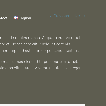
Previous
Next
tact
English
 nisi, ut sodales massa. Aliquam erat volutpat.
e et. Donec sem elit, tincidunt eget nisl
lum non turpis id est ullamcorper condimentum.
 massa, nec eleifend turpis ornare sit amet.
a eros elit id arcu. Vivamus ultricies est eget