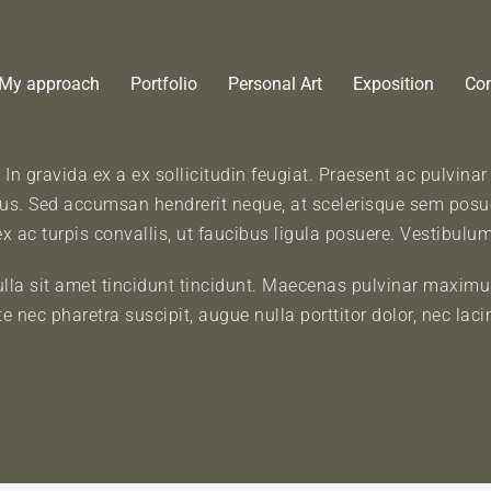
My approach
Portfolio
Personal Art
Exposition
Con
In gravida ex a ex sollicitudin feugiat. Praesent ac pulvinar
isus. Sed accumsan hendrerit neque, at scelerisque sem posuer
s ex ac turpis convallis, ut faucibus ligula posuere. Vestibu
ulla sit amet tincidunt tincidunt. Maecenas pulvinar maximus
nec pharetra suscipit, augue nulla porttitor dolor, nec lacini