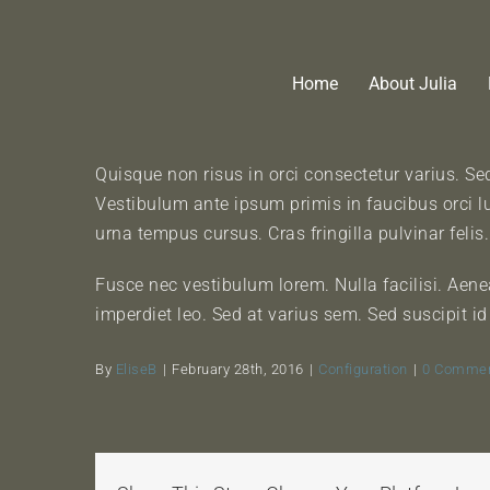
Skip
to
content
Home
About Julia
Quisque non risus in orci consectetur varius. Sed
Vestibulum ante ipsum primis in faucibus orci l
urna tempus cursus. Cras fringilla pulvinar felis
Fusce nec vestibulum lorem. Nulla facilisi. Aenea
imperdiet leo. Sed at varius sem. Sed suscipit i
By
EliseB
|
February 28th, 2016
|
Configuration
|
0 Comme