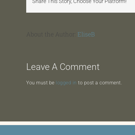
Share This Story, Choose Your Platform!
About the Author:
EliseB
Leave A Comment
You must be
logged in
to post a comment.