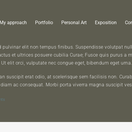
My approach
Portfolio
Personal Art
Exposition
Con
 pulvinar elit non tempus finibus. Suspendisse volutpat null
uctus et ultrices posuere cubilia Curae; Fusce quis purus a
. Ut elit orci, vulputate nec congue eget, bibendum eget urna
n suscipit erat odio, at scelerisque sem facilisis non. Curabi
d diam ac consequat. Morbi porta viverra magna suscipit ves
nts