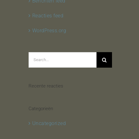
Berichten feed
Reacties feed
WordPress.org
Search
for:
Recente reacties
Categorieën
Uncategorized