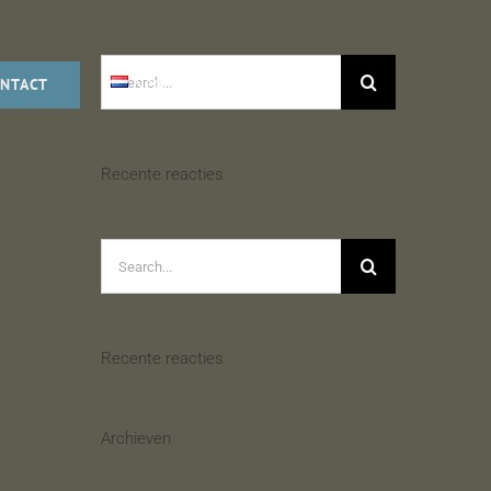
Search
Nederlands
NTACT
for:
Recente reacties
Search
for:
Recente reacties
Archieven